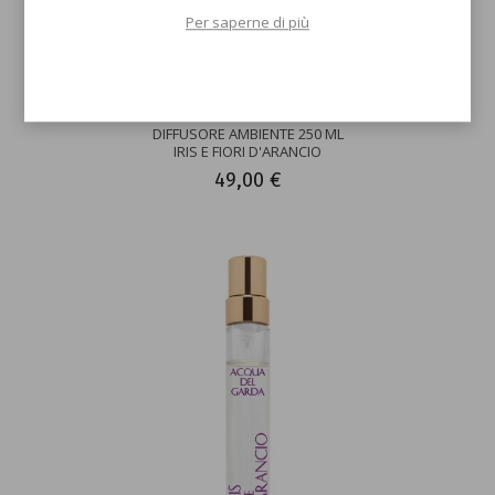
Per saperne di più
DIFFUSORE AMBIENTE 250 ML
IRIS E FIORI D'ARANCIO
49,00 €