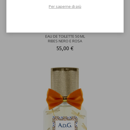
Per saperne di più
EAU DE TOILETTE 50 ML
RIBES NERO E ROSA
55,00 €