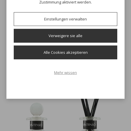
Zustimmung aktiviert werden.
Einstellungen verwalten
EAU DE PARFUM 50 ML
Verweigere sie alle
INTENSO D'AGRUMI
75,00 €
Alle Cookies akzeptieren
Mehr wissen