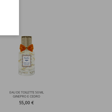
önnten
EAU DE TOILETTE 50 ML
GINEPRO E CEDRO
55,00 €