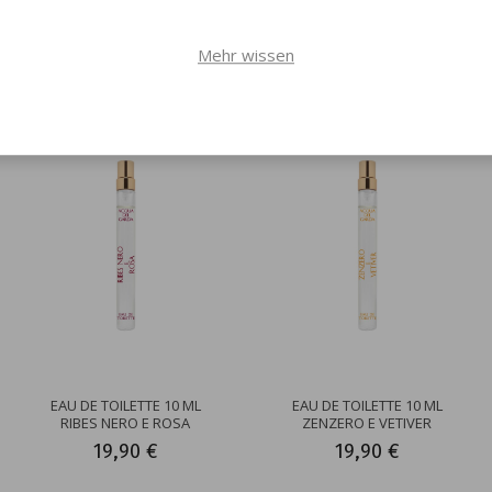
Mehr wissen
einige andere Produkte, die Sie interessieren k
EAU DE TOILETTE 10 ML
EAU DE TOILETTE 10 ML
RIBES NERO E ROSA
ZENZERO E VETIVER
19,90 €
19,90 €