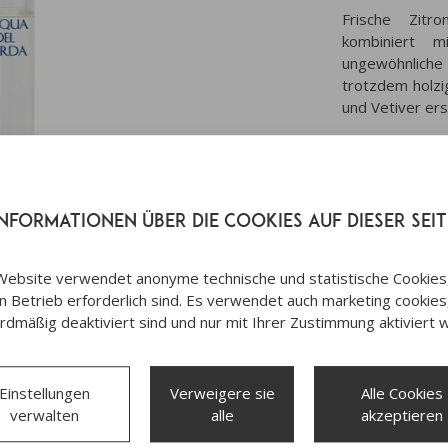
Frische Zitr
kombiniert 
ungewöhnliche
trotzdem holzi
und Vetiver er
Kopfnote:
Krie
Herznote:
Zede
Basisnote:
Veti
Informationen über die Cookies auf dieser Seit
Website verwendet anonyme technische und statistische Cookies, 
en Betrieb erforderlich sind. Es verwendet auch marketing cookies,
rdmäßig deaktiviert sind und nur mit Ihrer Zustimmung aktiviert 
Einstellungen
Verweigere sie
Alle Cookies
verwalten
alle
akzeptieren