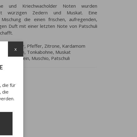
one und Kriechwacholder Noten wurden
mit würzigen Zedern und Muskat. Eine
 Mischung die einen frischen, aufregenden,
gen Duft mit einer letzten Note von Patschuli
schafft.
chwacholder, Pfeffer, Zitrone, Kardamom
x
rn, Geranie, Tonkabohne, Muskat
ver, Bernstein, Muschio, Patschuli
e
die für
 die
werden.