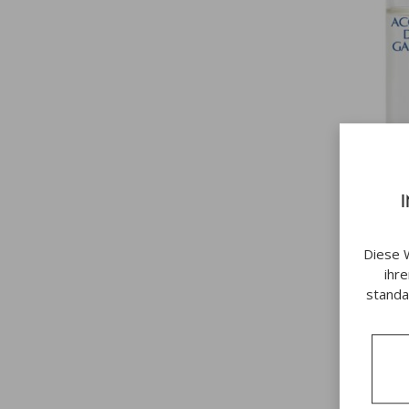
Diese 
ihr
standa