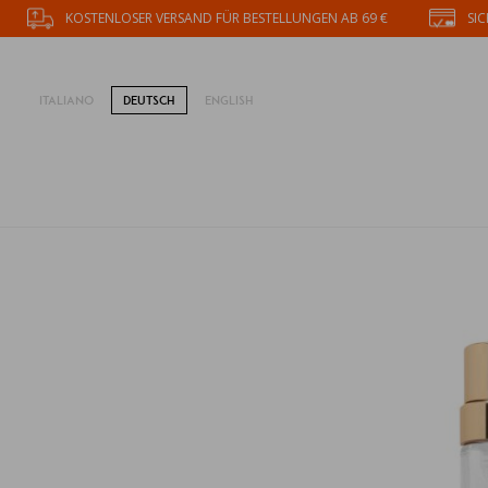
KOSTENLOSER VERSAND FÜR BESTELLUNGEN AB 69 €
SI
IT
ALIANO
DE
UTSCH
EN
GLISH